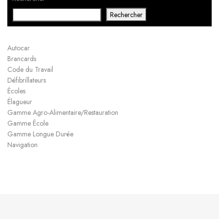
Rechercher
Autocar
Brancards
Code du Travail
Défibrillateurs
Écoles
Élagueur
Gamme Agro-Alimentaire/Restauration
Gamme École
Gamme Longue Durée
Navigation