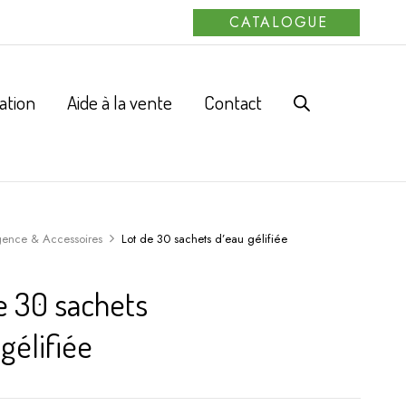
CATALOGUE
ation
Aide à la vente
Contact
gence & Accessoires
Lot de 30 sachets d’eau gélifiée
e 30 sachets
gélifiée