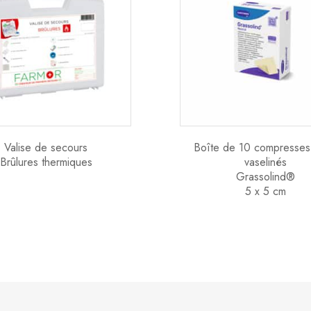
Valise de secours
Boîte de 10 compresses 
Brûlures thermiques
vaselinés
Grassolind®
5 x 5 cm