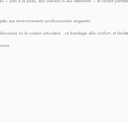
s – pas à la peau, aux cheveux ni aux vêtements – et restent parfai
aptés aux environnements professionnels exigeants.
ssures ou le soutien articulaire : ce bandage allie confort, et facilité d
eveux