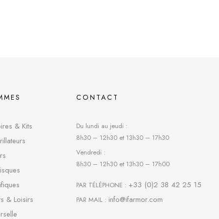
MMES
CONTACT
res & Kits
Du lundi au jeudi :
8h30 – 12h30 et 13h30 – 17h30
rillateurs
Vendredi :
rs
8h30 – 12h30 et 13h30 – 17h00
risques
fique
s
+33 (0)2 38 42 25 15
PAR TÉLÉPHONE :
s & Loisirs
info@ifarmor.com
PAR MAIL :
rselle