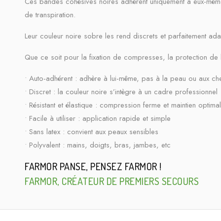
Ces bandes cohésives noires adhèrent uniquement à eux-même
de transpiration.
Leur couleur noire sobre les rend discrets et parfaitement ad
Que ce soit pour la fixation de compresses, la protection de ble
• Auto-adhérent : adhère à lui-même, pas à la peau ou aux ch
• Discret : la couleur noire s’intègre à un cadre professionnel
• Résistant et élastique : compression ferme et maintien optimal
• Facile à utiliser : application rapide et simple
• Sans latex : convient aux peaux sensibles
• Polyvalent : mains, doigts, bras, jambes, etc
FARMOR PANSE, PENSEZ FARMOR !
FARMOR, CRÉATEUR DE PREMIERS SECOURS