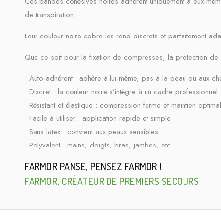
Ces bandes cohésives noires adhèrent uniquement à eux-même
de transpiration.
Leur couleur noire sobre les rend discrets et parfaitement ad
Que ce soit pour la fixation de compresses, la protection de ble
• Auto-adhérent : adhère à lui-même, pas à la peau ou aux ch
• Discret : la couleur noire s’intègre à un cadre professionnel
• Résistant et élastique : compression ferme et maintien optimal
• Facile à utiliser : application rapide et simple
• Sans latex : convient aux peaux sensibles
• Polyvalent : mains, doigts, bras, jambes, etc
FARMOR PANSE, PENSEZ FARMOR !
FARMOR, CRÉATEUR DE PREMIERS SECOURS