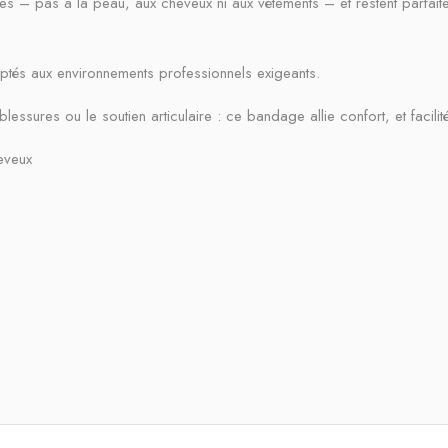
s – pas à la peau, aux cheveux ni aux vêtements – et restent parfai
aptés aux environnements professionnels exigeants.
ssures ou le soutien articulaire : ce bandage allie confort, et facilité d
eveux