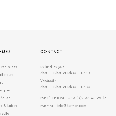
MMES
CONTACT
res & Kits
Du lundi au jeudi :
8h30 – 12h30 et 13h30 – 17h30
rillateurs
Vendredi :
rs
8h30 – 12h30 et 13h30 – 17h00
risques
fique
s
+33 (0)2 38 42 25 15
PAR TÉLÉPHONE :
s & Loisirs
info@ifarmor.com
PAR MAIL :
rselle