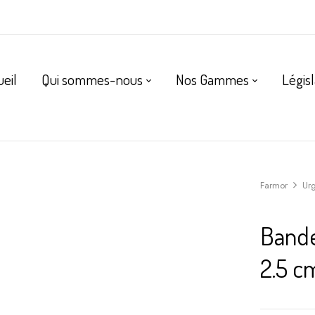
ueil
Qui sommes-nous
Nos Gammes
Législ
Farmor
Ur
Bande
2.5 c