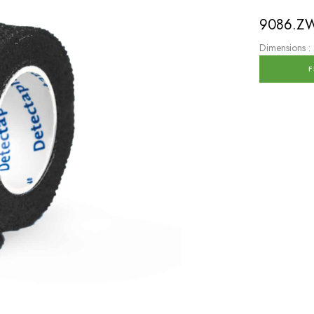
9086.Z
Dimensions :
F