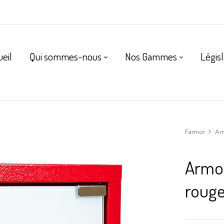
ueil
Qui sommes-nous
Nos Gammes
Législ
Farmor
Arm
Armoi
rouge