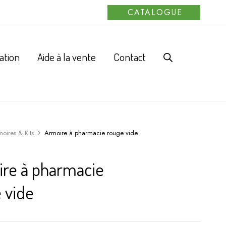
CATALOGUE
ation
Aide à la vente
Contact
oires & Kits
Armoire à pharmacie rouge vide
re à pharmacie
 vide