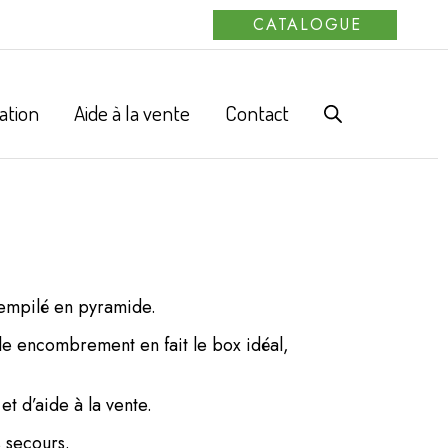
CATALOGUE
ation
Aide à la vente
Contact
t empilé en pyramide.
ble encombrement en fait le box idéal,
et d’aide à la vente.
 secours.