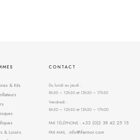
MMES
CONTACT
res & Kits
Du lundi au jeudi :
8h30 – 12h30 et 13h30 – 17h30
rillateurs
Vendredi :
rs
8h30 – 12h30 et 13h30 – 17h00
risques
fique
s
+33 (0)2 38 42 25 15
PAR TÉLÉPHONE :
s & Loisirs
info@ifarmor.com
PAR MAIL :